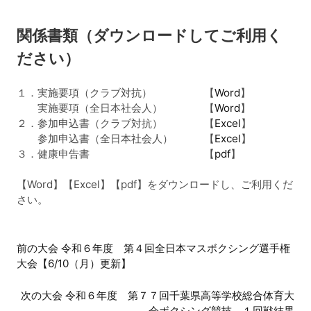
関係書類（ダウンロードしてご利用く
ださい）
１．実施要項（クラブ対抗） 【
Word
】
実施要項（全日本社会人） 【
Word
】
２．参加申込書（クラブ対抗） 【
Excel
】
参加申込書（全日本社会人） 【
Excel
】
３．健康申告書 【
pdf
】
【Word】【Excel】【pdf】をダウンロードし、ご利用くだ
さい。
前
前の大会 令和６年度 第４回全日本マスボクシング選手権
大会【6/10（月）更新】
後
の
次の大会 令和６年度 第７７回千葉県高等学校総合体育大
会ボクシング競技 １回戦結果