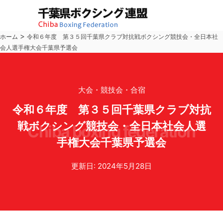
>
ホーム
令和６年度 第３５回千葉県クラブ対抗戦ボクシング競技会・全日本社
会人選手権大会千葉県予選会
大会・競技会・合宿
令和６年度 第３５回千葉県クラブ対抗
戦ボクシング競技会・全日本社会人選
chiba boxing federation
手権大会千葉県予選会
更新日: 2024年5月28日