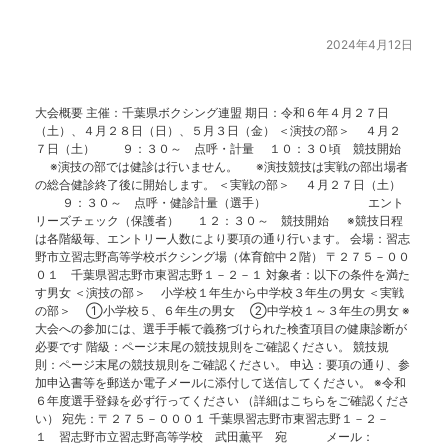
2024年4月12日
大会概要 主催：千葉県ボクシング連盟 期日：令和６年４月２７日
（土）、４月２８日（日）、５月３日（金） ＜演技の部＞ ４月２
７日（土） ９：３０～ 点呼・計量 １０：３０頃 競技開始
※演技の部では健診は行いません。 ※演技競技は実戦の部出場者
の総合健診終了後に開始します。 ＜実戦の部＞ ４月２７日（土）
９：３０～ 点呼・健診計量（選手） エント
リーズチェック（保護者） １２：３０～ 競技開始 ※競技日程
は各階級毎、エントリー人数により要項の通り行います。 会場：習志
野市立習志野高等学校ボクシング場（体育館中２階） 〒２７５－００
０１ 千葉県習志野市東習志野１－２－１ 対象者：以下の条件を満た
す男女 ＜演技の部＞ 小学校１年生から中学校３年生の男女 ＜実戦
の部＞ ①小学校５、６年生の男女 ②中学校１～３年生の男女 ※
大会への参加には、選手手帳で義務づけられた検査項目の健康診断が
必要です 階級：ページ末尾の競技規則をご確認ください。 競技規
則：ページ末尾の競技規則をご確認ください。 申込：要項の通り、参
加申込書等を郵送か電子メールに添付して送信してください。 ※令和
６年度選手登録を必ず行ってください （詳細はこちらをご確認くださ
い） 宛先：〒２７５－０００１ 千葉県習志野市東習志野１－２－
１ 習志野市立習志野高等学校 武田薫平 宛 メール：