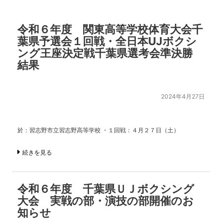
令和６年度 関東高等学校体育大会千
葉県予選会１回戦・全日本UJボクシ
ング王座決定戦千葉県選考会準決勝
結果
2024年4月27日
於：習志野市立習志野高等学校 ・１回戦：４月２７日（土）
続きを見る
令和６年度 千葉県ＵＪボクシング
大会 実戦の部・演技の部開催のお
知らせ