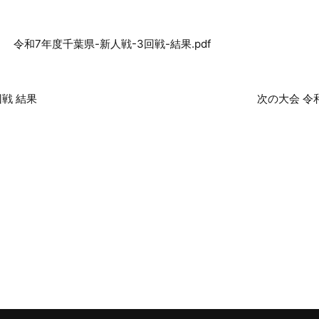
令和7年度千葉県-新人戦-3回戦-結果.pdf
回戦 結果
次の大会 令