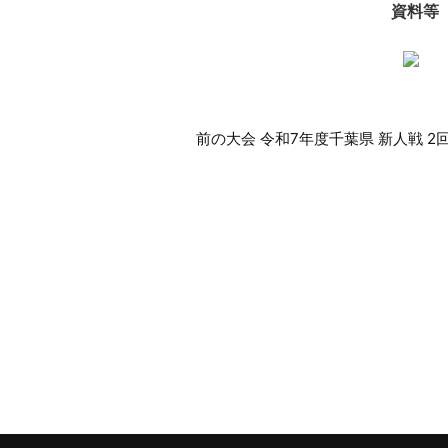
資料等
前
前の大会 令和7年度千葉県 新人戦 2
後
の
大
会