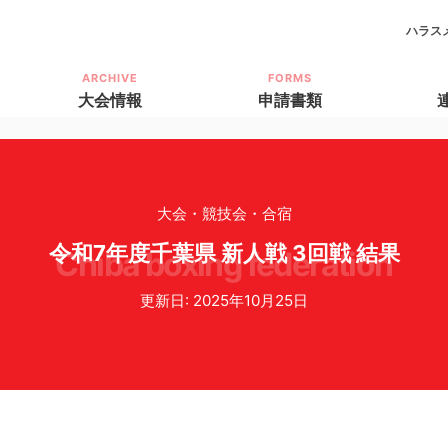
ハラス
ARCHIVE
FORMS
大会情報
申請書類
大会・競技会・合宿
令和7年度千葉県 新人戦 3回戦 結果
chiba boxing federation
更新日: 2025年10月25日