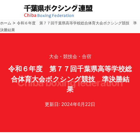
>
ホーム
令和６年度 第７７回千葉県高等学校総合体育大会ボクシング競技 準
決勝結果
大会・競技会・合宿
令和６年度 第７７回千葉県高等学校総
合体育大会ボクシング競技 準決勝結
chiba boxing federation
果
更新日: 2024年6月22日