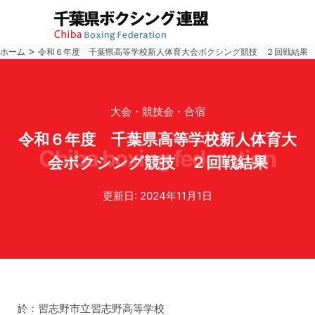
>
ホーム
令和６年度 千葉県高等学校新人体育大会ボクシング競技 ２回戦結果
大会・競技会・合宿
令和６年度 千葉県高等学校新人体育大
chiba boxing federation
会ボクシング競技 ２回戦結果
更新日: 2024年11月1日
於：習志野市立習志野高等学校