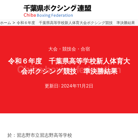
>
ホーム
令和６年度 千葉県高等学校新人体育大会ボクシング競技 準決勝結果
大会・競技会・合宿
令和６年度 千葉県高等学校新人体育大
chiba boxing federation
会ボクシング競技 準決勝結果
更新日: 2024年11月2日
於：習志野市立習志野高等学校