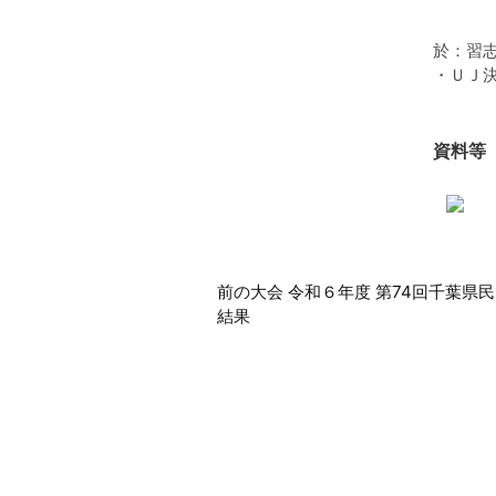
於：習
・ＵＪ
資料等
前
前の大会 令和６年度 第74回千葉県
結果
後
の
大
会