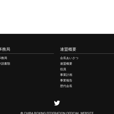
事務局
連盟概要
事務局
会長あいさつ
申請書類
連盟概要
役員
事業計画
事業報告
歴代会長
© CHIBA BOXING FEDERATION OFFICIAL WEBSITE