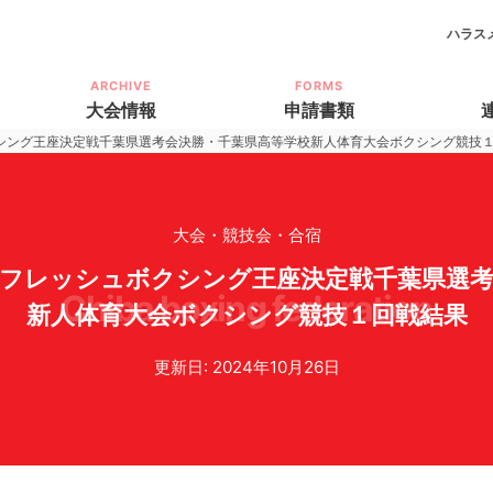
ハラス
ARCHIVE
FORMS
大会情報
申請書類
シング王座決定戦千葉県選考会決勝・千葉県高等学校新人体育大会ボクシング競技
大会・競技会・合宿
Ｊフレッシュボクシング王座決定戦千葉県選考
chiba boxing federation
新人体育大会ボクシング競技１回戦結果
更新日: 2024年10月26日